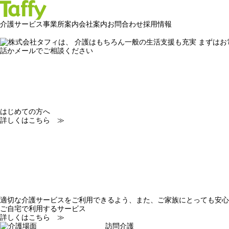
介護サービス
事業所案内
会社案内
お問合わせ
採用情報
わたしたちは大切な
提供いたします
うれしかった日、楽
いた日々。
心のなかには、まだ
っているはず。
希望という架け橋へ
しれません。
はじめての方へ
詳しくはこちら ≫
適切な介護サービスをご利用できるよう、また、ご家族にとっても安心
ご自宅で利用するサービス
詳しくはこちら ≫
訪問介護