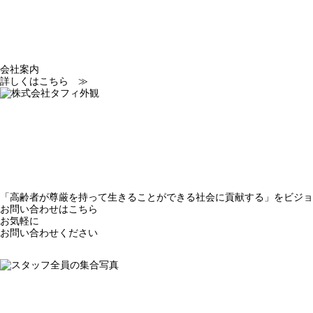
みなさまの笑顔をた
たしたちは努力を惜
会社案内
詳しくはこちら ≫
「高齢者が尊厳を持って生きることができる社会に貢献する」をビジョ
お問い合わせはこちら
お気軽に
営業時間
お問い合わせください
午前9時～午後5時（月～金曜日）
TEL03-5327-6075