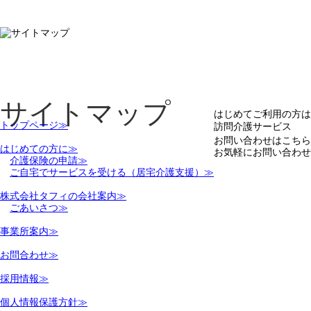
サイトマップ
はじめてご利用の方は
トップページ≫
訪問介護サービス
お問い合わせはこちら
はじめての方に≫
お気軽にお問い合わせ
介護保険の申請≫
営業時間
ご自宅でサービスを受ける（居宅介護支援）≫
午前9時～午後5時（
TEL03-5327-6075
株式会社タフィの会社案内≫
ごあいさつ≫
事業所案内≫
お問合わせ≫
採用情報≫
個人情報保護方針≫